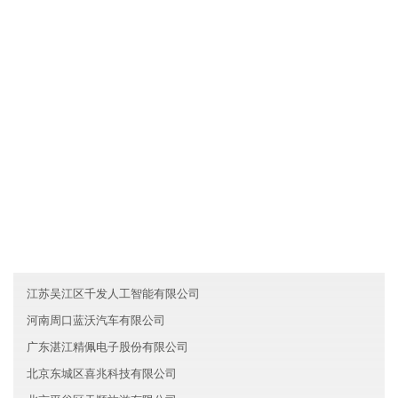
河北系太机械有限公司拥有先进的现代化生产设备和生产工艺，确
保产品品质不仅达到国家标准，而且优于国家标准；发挥公司原材
料采购优势和成本管控优势，使产品的性价比较优；直接与国际和
国内原材料生产厂家合作，确保原材料进货渠道都是来自化工原料
知名生产企业。
友情链接
广东广州市瑞恒新能源有限公司
香港探音信息技术有限公司
甘肃盛丰证券有限公司
江苏吴江区千发人工智能有限公司
河南周口蓝沃汽车有限公司
广东湛江精佩电子股份有限公司
北京东城区喜兆科技有限公司